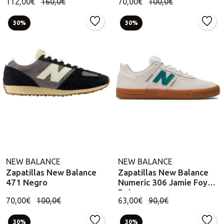
112,00€
160,0€
70,00€
100,0€
30%
30%
NEW BALANCE
NEW BALANCE
Zapatillas New Balance
Zapatillas New Balance
471 Negro
Numeric 306 Jamie Foy
Beis
70,00€
100,0€
63,00€
90,0€
30%
30%