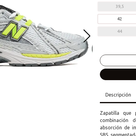
39,5
42
44
Descripción
Zapatilla que
combinación d
absorción de i
SBS segmentada