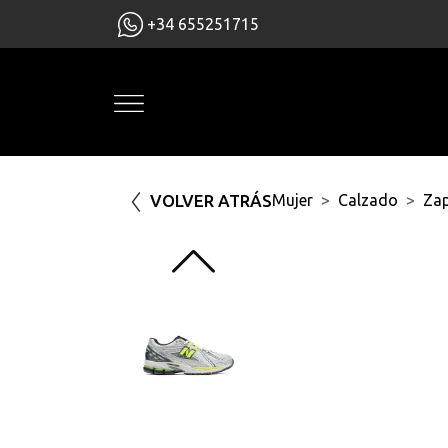
+34 655251715
VOLVER ATRÁS
Mujer
Calzado
Zap