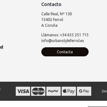
Contacto
Calle Real, Nº 130
15402 Ferrol
A Coruña
Llámanos: +34 655 251 715
info@urbanstyleferrol.es
ad
Contacta
s
Des