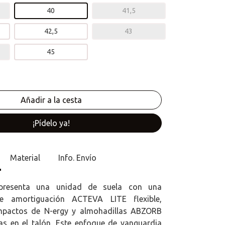
40
41,5
42,5
43
45
¡Pídelo ya!
Material
Info. Envío
 presenta una unidad de suela con una
e amortiguación ACTEVA LITE flexible,
mpactos de N-ergy y almohadillas ABZORB
s en el talón. Este enfoque de vanguardia