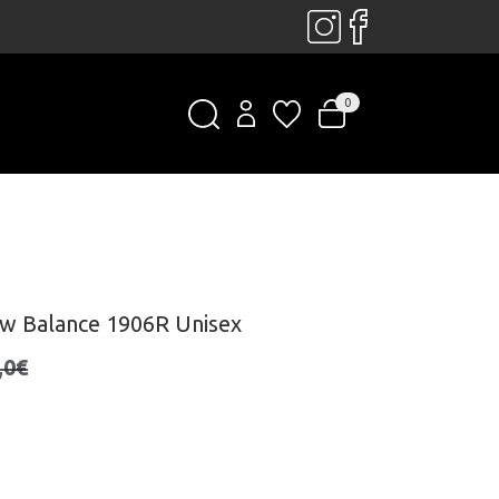
0
ew Balance 1906R Unisex
,0€