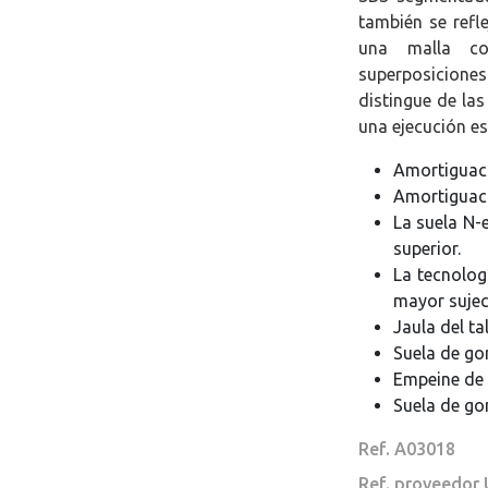
también se refl
una malla co
superposiciones
distingue de la
una ejecución est
Amortiguaci
Amortiguaci
La suela N-
superior.
La tecnolog
mayor sujeci
Jaula del ta
Suela de go
Empeine de 
Suela de go
Ref. A03018
Ref. proveedor