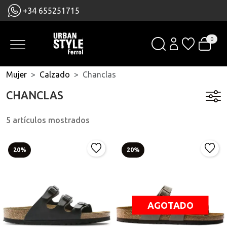
+34 655251715
0
Mujer
Calzado
Chanclas
CHANCLAS
5 artículos mostrados
20%
20%
AGOTADO