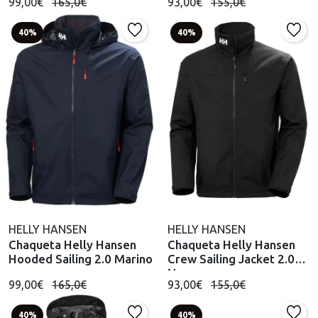
99,00€
165,0€
93,00€
155,0€
40%
40%
HELLY HANSEN
HELLY HANSEN
Chaqueta Helly Hansen
Chaqueta Helly Hansen
Hooded Sailing 2.0 Marino
Crew Sailing Jacket 2.0
Negro
99,00€
165,0€
93,00€
155,0€
40%
40%