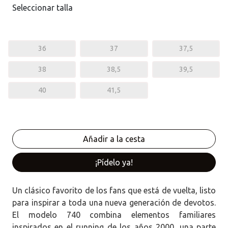
Seleccionar talla
36
37
37,5
38
38,5
39,5
40
41,5
¡Pídelo ya!
Un clásico favorito de los fans que está de vuelta, listo
para inspirar a toda una nueva generación de devotos.
El modelo 740 combina elementos familiares
inspirados en el running de los años 2000, una parte