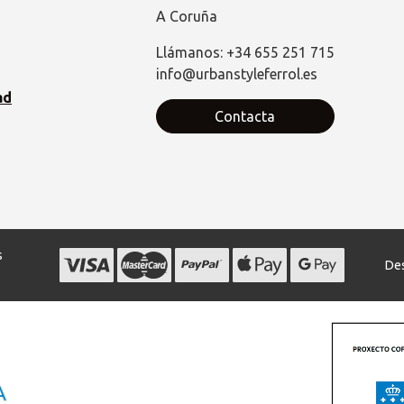
A Coruña
Llámanos: +34 655 251 715
info@urbanstyleferrol.es
ad
Contacta
s
Des