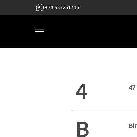
+34 655251715
4
47
B
Bi