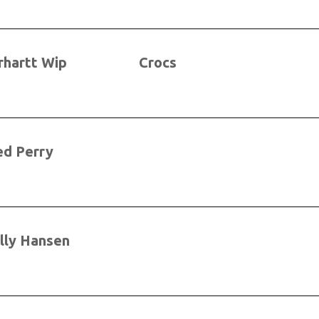
rhartt Wip
Crocs
ed Perry
lly Hansen