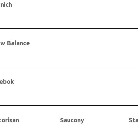
nich
w Balance
ebok
torisan
Saucony
St