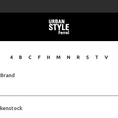
4
B
C
F
H
M
N
R
S
T
V
 Brand
rkenstock