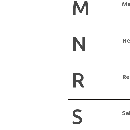
M
Mu
N
Ne
R
Re
S
Sa