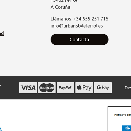
15402 Ferrol
A Coruña
Llámanos: +34 655 251 715
info@urbanstyleferrol.es
ad
Contacta
s
Des