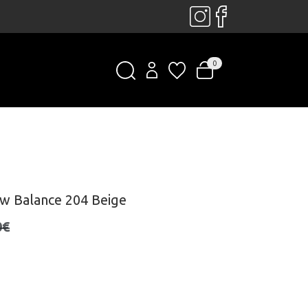
0
ew Balance 204 Beige
0€