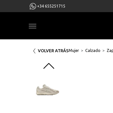
+34 655251715
VOLVER ATRÁS
Mujer
Calzado
Zap