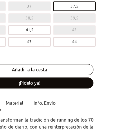
37
37,5
38,5
39,5
41,5
42
43
44
¡Pídelo ya!
Material
Info. Envío
ransforman la tradición de running de los 70
ño de diario, con una reinterpretación de la