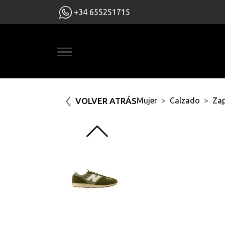
+34 655251715
VOLVER ATRÁS
Mujer
Calzado
Zap