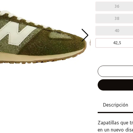
36
38
40
42,5
Descripción
Zapatillas que t
en un nuevo dise