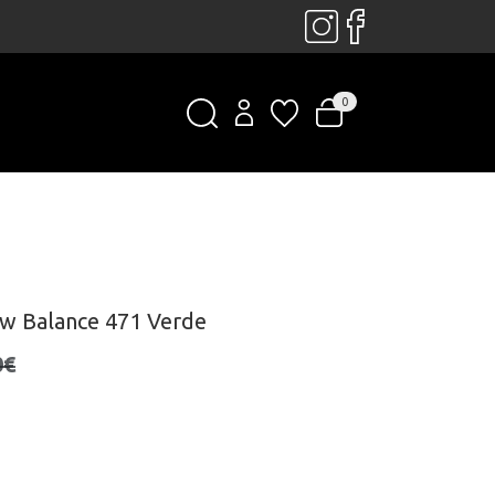
0
ew Balance 471 Verde
0€