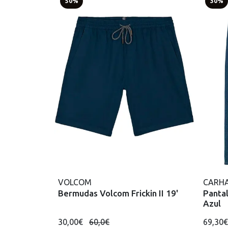
50%
30%
VOLCOM
CARHA
Bermudas Volcom Frickin II 19'
Panta
Azul
30,00€
60,0€
69,30