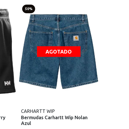
50%
AGOTADO
CARHARTT WIP
rry
Bermudas Carhartt Wip Nolan
Azul