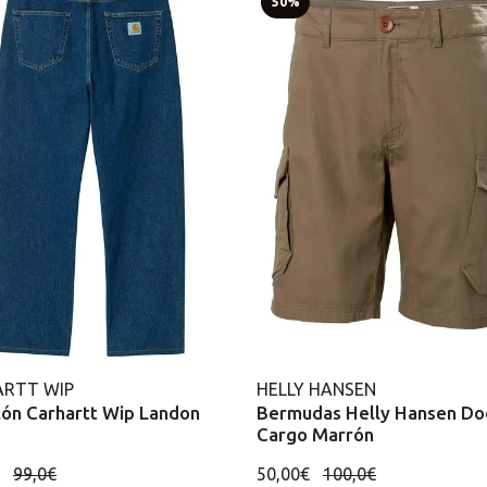
50%
RTT WIP
HELLY HANSEN
lón Carhartt Wip Landon
Bermudas Helly Hansen Do
Cargo Marrón
€
99,0€
50,00€
100,0€