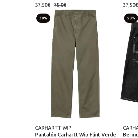
37,50€
75,0€
37,50
30%
50%
CARHARTT WIP
CARHA
Pantalón Carhartt Wip Flint Verde
Bermu