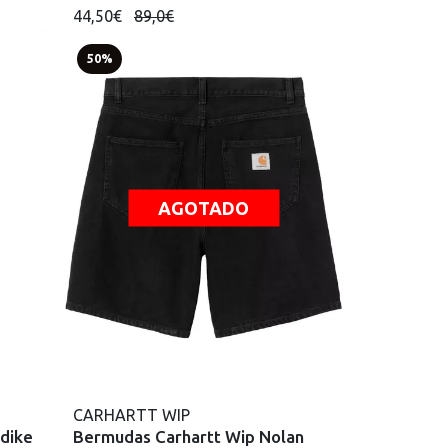
44,50€
89,0€
50%
AGOTADO
CARHARTT WIP
ndike
Bermudas Carhartt Wip Nolan