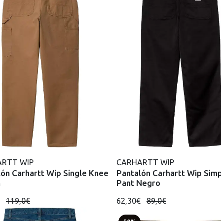
RTT WIP
CARHARTT WIP
ón Carhartt Wip Single Knee
Pantalón Carhartt Wip Sim
n
Pant Negro
€
119,0€
62,30€
89,0€