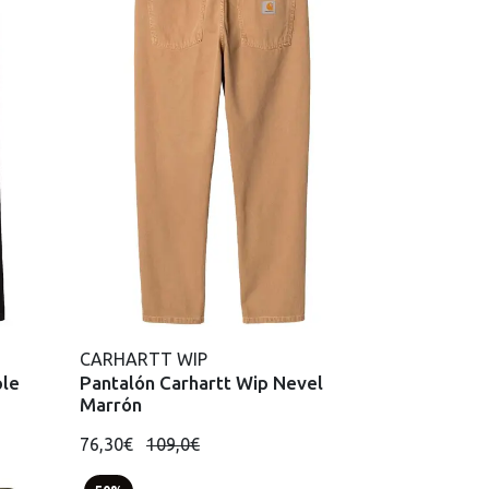
CARHARTT WIP
ple
Pantalón Carhartt Wip Nevel
Marrón
76,30€
109,0€