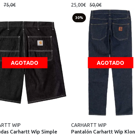
€
75,0€
25,00€
50,0€
30%
AGOTADO
AGOTADO
RTT WIP
CARHARTT WIP
das Carhartt Wip Simple
Pantalón Carhartt Wip Klo