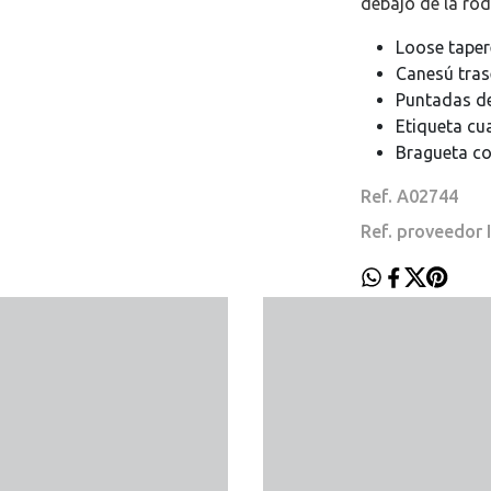
debajo de la rodi
Loose tapere
Canesú tras
Puntadas de
Etiqueta cu
Bragueta co
Ref. A02744
Ref. proveedor 