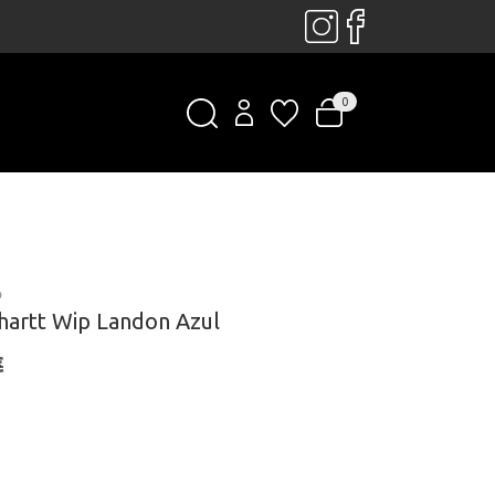
0
P
hartt Wip Landon Azul
€