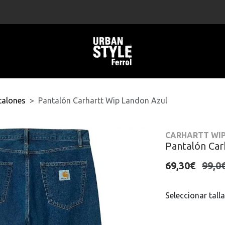
talones
Pantalón Carhartt Wip Landon Azul
CARHARTT WI
Pantalón Car
69,30€
99,0
Seleccionar talla