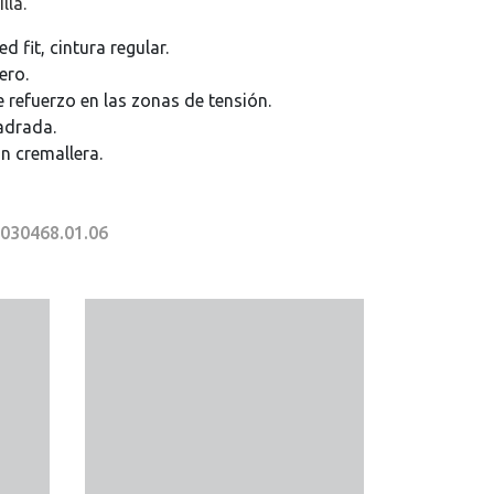
lla.
d fit, cintura regular.
ero.
 refuerzo en las zonas de tensión.
adrada.
n cremallera.
I030468.01.06