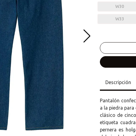
W30
W33
Descripción
Pantalón confe
a la piedra para
clásico de cinc
etiqueta cuadra
pernera es holg