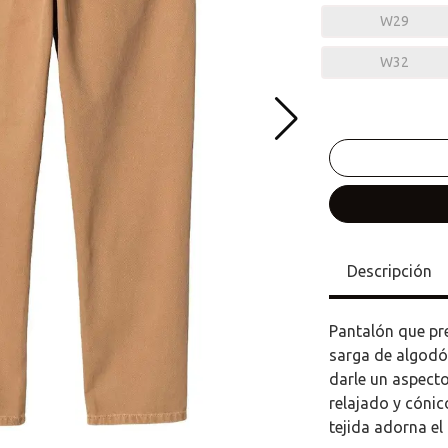
W29
W32
Descripción
Pantalón que pr
sarga de algodón
darle un aspecto
relajado y cónic
tejida adorna el 