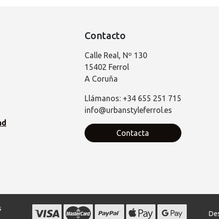
Contacto
Calle Real, Nº 130
15402 Ferrol
A Coruña
Llámanos: +34 655 251 715
info@urbanstyleferrol.es
ad
Contacta
s
Des