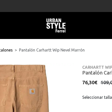
talones
Pantalón Carhartt Wip Nevel Marrón
CARHARTT WI
Pantalón Car
76,30€
109,
Seleccionar talla