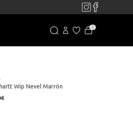
0
P
hartt Wip Nevel Marrón
0€