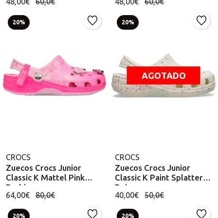
48,00€
60,0€
48,00€
60,0€
20%
20%
AGOTADO
CROCS
CROCS
Zuecos Crocs Junior
Zuecos Crocs Junior
Classic K Mattel Pink
Classic K Paint Splatter
Barbie
Beige
64,00€
80,0€
40,00€
50,0€
20%
20%