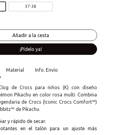
37-38
¡Pídelo ya!
Material
Info. Envío
Clog de Crocs para niños (K) con diseño
émon Pikachu en color rosa multi. Combina
gendaria de Crocs (Iconic Crocs Comfort™)
ibbitz™ de Pikachu.
piar y rápido de secar.
votantes en el talón para un ajuste más