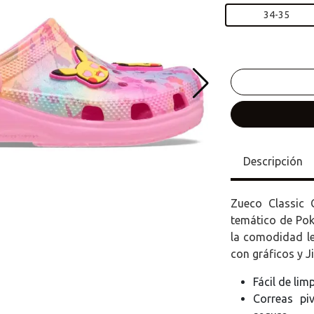
34-35
Descripción
Zueco Classic 
temático de Pok
la comodidad le
con gráficos y J
Fácil de lim
Correas pi