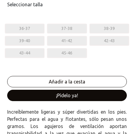
Seleccionar talla
36-37
37-38
38-39
39-40
41-42
42-43
43-44
45-46
¡Pídelo ya!
Increíblemente ligeras y súper divertidas en los pies.
Perfectas para el agua y flotantes, sólo pesan unos
gramos. Los agujeros de ventilación aportan
transpirabilidad a la vez que evacúan el agua y la