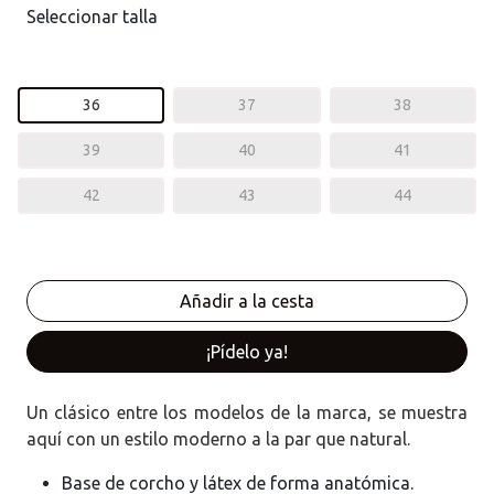
Seleccionar talla
36
37
38
39
40
41
42
43
44
¡Pídelo ya!
Un clásico entre los modelos de la marca, se muestra
aquí con un estilo moderno a la par que natural.
Base de corcho y látex de forma anatómica.