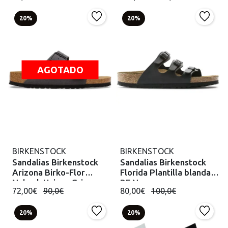
20%
20%
AGOTADO
BIRKENSTOCK
BIRKENSTOCK
Sandalias Birkenstock
Sandalias Birkenstock
Arizona Birko-Flor
Florida Plantilla blanda
Nubuck Unisex Gris
BF Negro
72,00€
90,0€
80,00€
100,0€
20%
20%