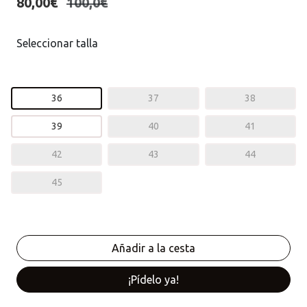
80,00€
100,0€
Seleccionar talla
36
37
38
39
40
41
42
43
44
45
¡Pídelo ya!