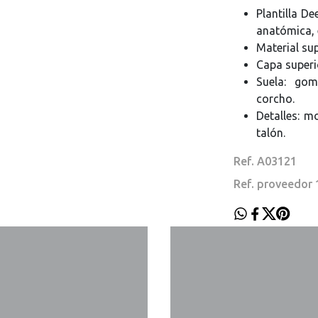
Plantilla D
anatómica, e
Material sup
Capa superio
Suela: go
corcho.
Detalles: m
talón.
Ref. A03121
Ref. proveedor