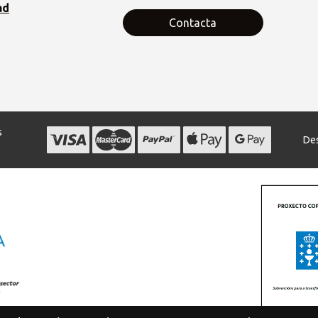
ad
Contacta
s
Des