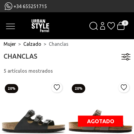
+34 655251715
0
Mujer
Calzado
Chanclas
CHANCLAS
5 artículos mostrados
20%
20%
AGOTADO