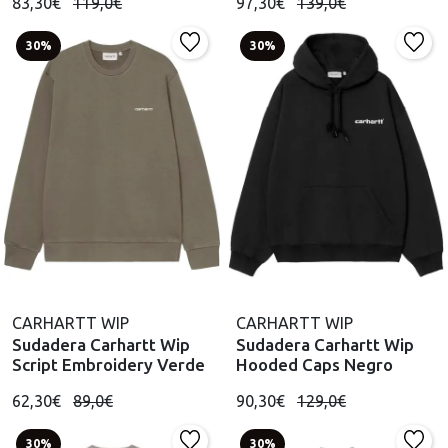
83,30€
119,0€
97,30€
139,0€
30%
30%
CARHARTT WIP
CARHARTT WIP
Sudadera Carhartt Wip
Sudadera Carhartt Wip
Script Embroidery Verde
Hooded Caps Negro
62,30€
89,0€
90,30€
129,0€
30%
30%