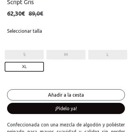
Script Gris
62,30€
89,0€
Seleccionar talla
S
M
L
XL
¡Pídelo ya!
Confeccionada con una mezcla de algodón y poliéster
peinado para mayor suavidad y calidez sin perder