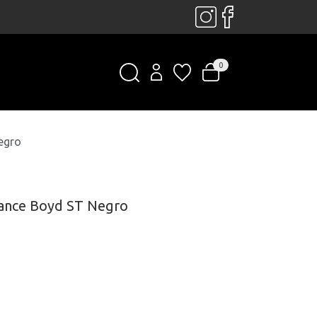
0
egro
tance Boyd ST Negro