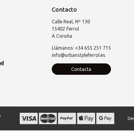
Contacto
Calle Real, Nº 130
15402 Ferrol
A Coruña
Llámanos: +34 655 251 715
info@urbanstyleferrol.es
ad
Contacta
s
Des