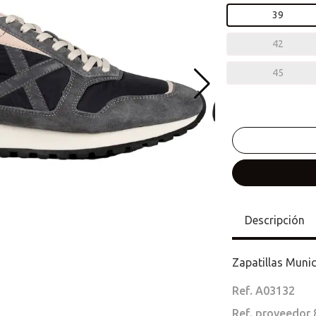
39
42
45
Descripción
Zapatillas Muni
Ref. A03132
Ref. proveedor