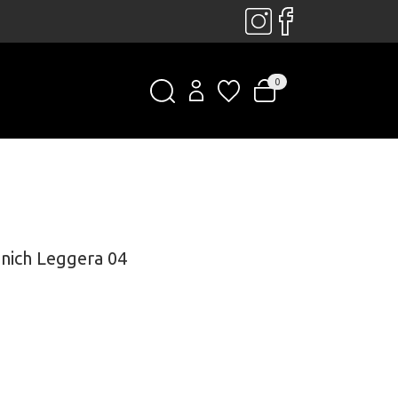
0
unich Leggera 04