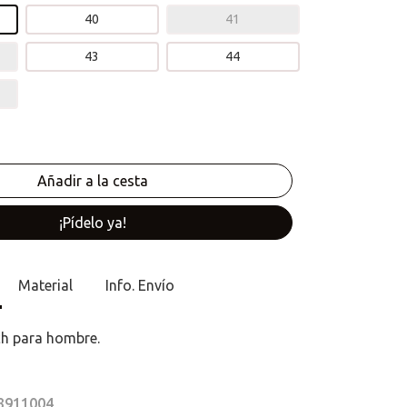
40
41
43
44
¡Pídelo ya!
Material
Info. Envío
ch para hombre.
 8911004