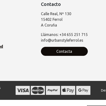
Contacto
Calle Real, Nº 130
15402 Ferrol
A Coruña
Llámanos: +34 655 251 715
info@urbanstyleferrol.es
ad
Contacta
s
Des