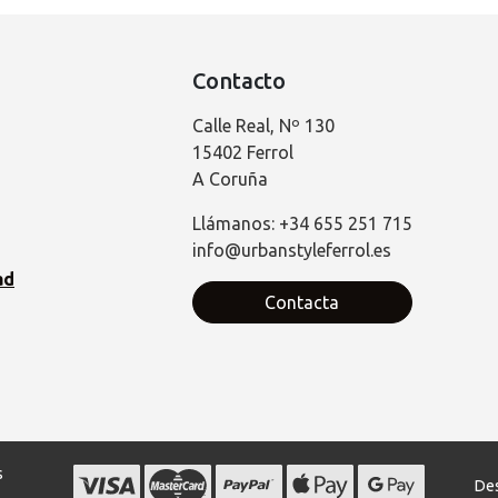
Contacto
Calle Real, Nº 130
15402 Ferrol
A Coruña
Llámanos: +34 655 251 715
info@urbanstyleferrol.es
ad
Contacta
s
Des