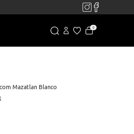
0
lcom Mazatlan Blanco
€