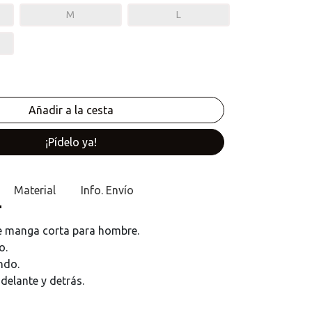
M
L
¡Pídelo ya!
Material
Info. Envío
e manga corta para hombre.
o.
ndo.
elante y detrás.