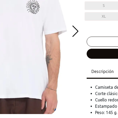
S
XL
Descripción
Camiseta d
Corte clásic
Cuello redo
Estampado d
Peso: 145 g.