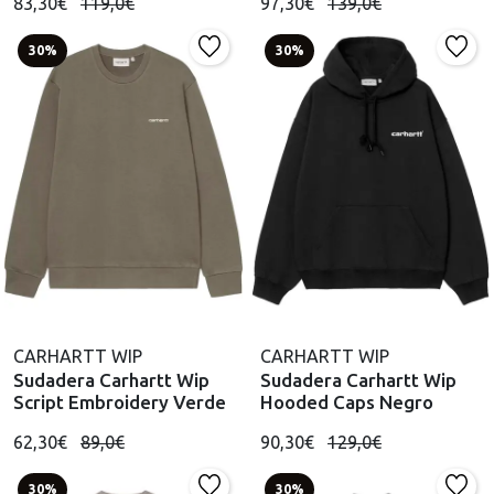
83,30€
119,0€
97,30€
139,0€
30%
30%
CARHARTT WIP
CARHARTT WIP
Sudadera Carhartt Wip
Sudadera Carhartt Wip
Script Embroidery Verde
Hooded Caps Negro
62,30€
89,0€
90,30€
129,0€
30%
30%