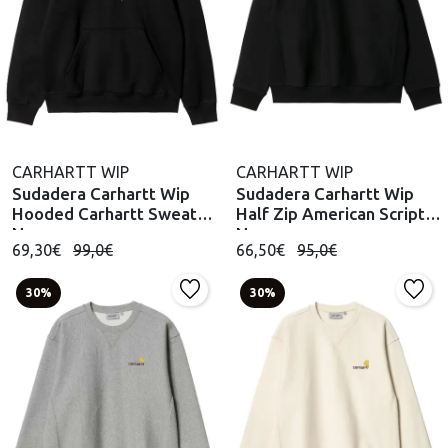
CARHARTT WIP
CARHARTT WIP
Sudadera Carhartt Wip
Sudadera Carhartt Wip
Hooded Carhartt Sweat
Half Zip American Script
Negro
Negro
69,30€
99,0€
66,50€
95,0€
30%
30%