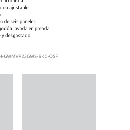
o profunda.
rrea ajustable.
.
n de seis paneles.
godón lavada en prenda.
 y desgastado.
r H-GWMVP25GWS-BKC-OSF