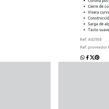
Corona poc
Cierre de co
Visera curva
Construcció
Sarga de al
Tacto suave
Ref. A02958
Ref. proveedo