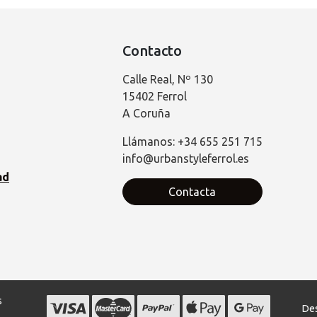
Contacto
Calle Real, Nº 130
15402 Ferrol
A Coruña
Llámanos: +34 655 251 715
info@urbanstyleferrol.es
ad
Contacta
s
Des