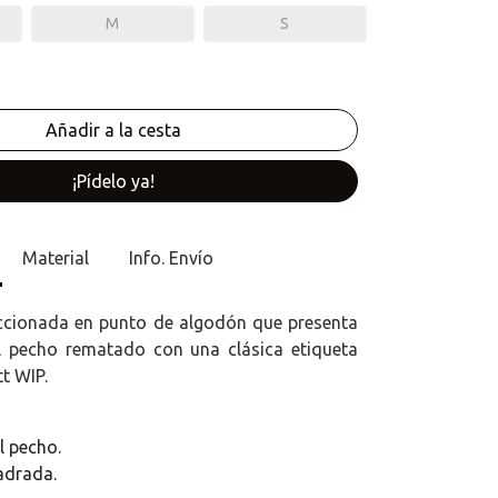
M
S
¡Pídelo ya!
Material
Info. Envío
ccionada en punto de algodón que presenta
el pecho rematado con una clásica etiqueta
tt WIP.
el pecho.
adrada.