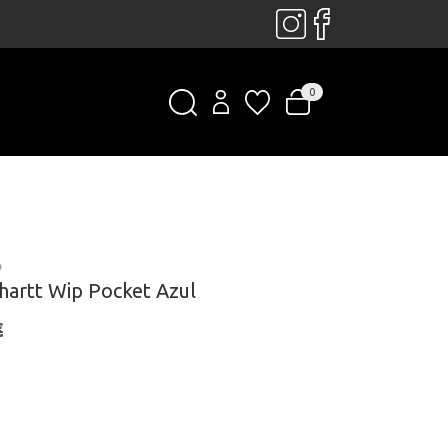
0
P
hartt Wip Pocket Azul
€