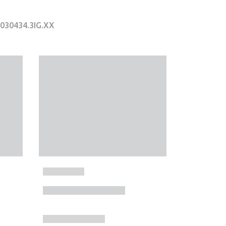
I030434.3IG.XX