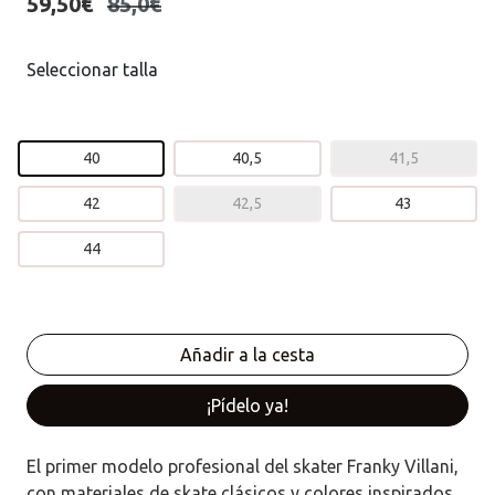
59,50€
85,0€
Seleccionar talla
40
40,5
41,5
42
42,5
43
44
¡Pídelo ya!
El primer modelo profesional del skater Franky Villani,
con materiales de skate clásicos y colores inspirados