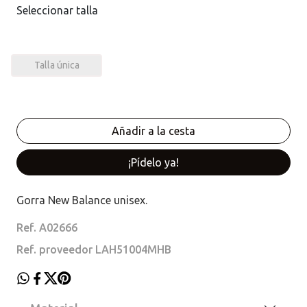
Seleccionar talla
Talla única
¡Pídelo ya!
Gorra New Balance unisex.
Ref. A02666
Ref. proveedor LAH51004MHB