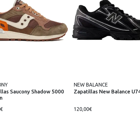
ONY
NEW BALANCE
illas Saucony Shadow 5000
Zapatillas New Balance U7
n
0€
120,00€