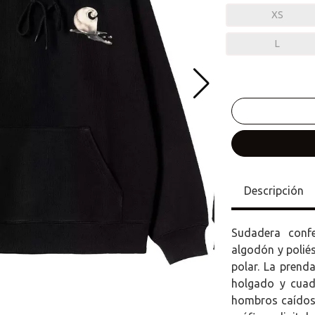
XS
L
Descripción
Sudadera conf
algodón y poliés
polar. La prend
holgado y cuad
hombros caídos 