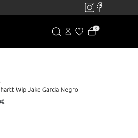
0
P
hartt Wip Jake Garcia Negro
0€