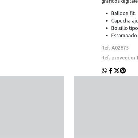
gráficos digital
Balloon fit.
Capucha aju
Bolsillo tip
Estampado g
Ref. A02675
Ref. proveedor 