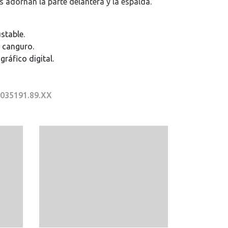
es adornan la parte delantera y la espalda.
stable.
o canguro.
ráfico digital.
I035191.89.XX