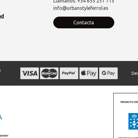
Llámanos: +34 655 251 715
info@urbanstyleferrol.es
ad
Contacta
s
Des