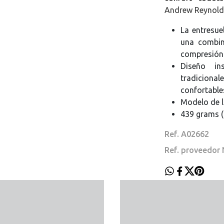
Andrew Reynold
La entresu
una combin
compresión
Diseño in
tradicional
confortable
Modelo de l
439 grams (
Ref. A02662
Ref. proveedor