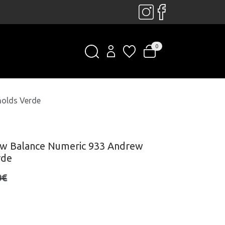
0
nolds Verde
ew Balance Numeric 933 Andrew
rde
0€