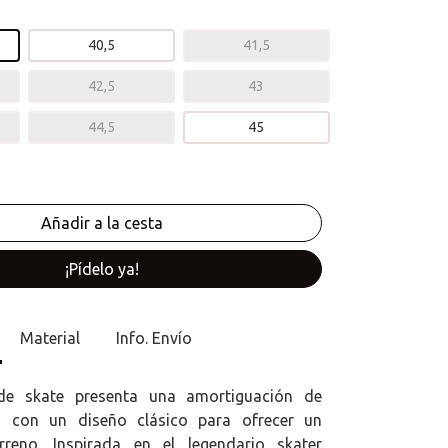
40,5
41,5
42,5
43
44,5
45
¡Pídelo ya!
Material
Info. Envío
 de skate presenta una amortiguación de
d con un diseño clásico para ofrecer un
rreno. Inspirada en el legendario skater