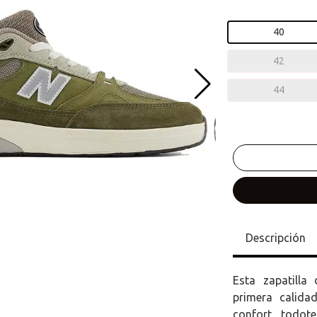
40
42
44
Descripción
Esta zapatilla
primera calida
confort todote