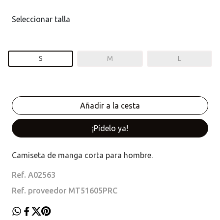
Seleccionar talla
S
M
L
¡Pídelo ya!
Camiseta de manga corta para hombre.
Ref. A02563
Ref. proveedor MT51605PRC