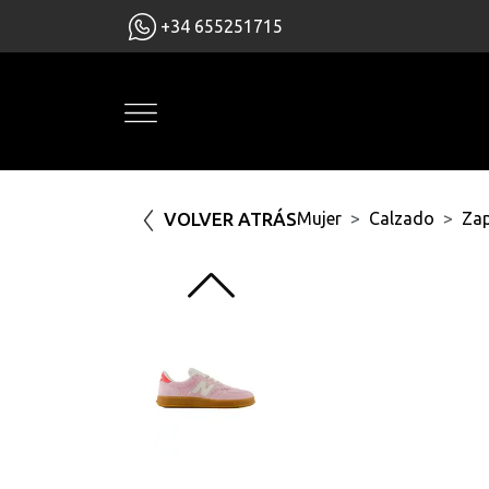
+34 655251715
VOLVER ATRÁS
Mujer
Calzado
Zap