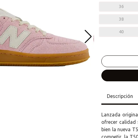
36
38
40
Descripción
Lanzada origina
ofrecer calidad 
bien la nueva T
competir, la T50