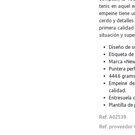
tenis en aquel 
empeine tiene u
cerdo y detalles
primera calidad 
situación y super
Diseño de su
Etiqueta de 
Marca «New 
Puntera per
444.6 grams 
Empeine de
calidad.
Entresuela 
Plantilla de
Ref. A02539
Ref. proveedor