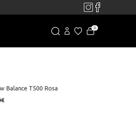
0
ew Balance T500 Rosa
0€