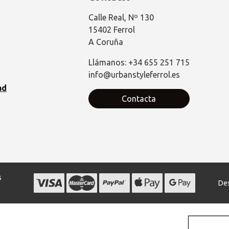
Calle Real, Nº 130
15402 Ferrol
A Coruña
Llámanos: +34 655 251 715
info@urbanstyleferrol.es
ad
Contacta
s
Des