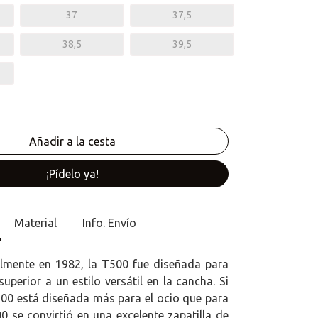
37
37,5
38,5
39,5
¡Pídelo ya!
Material
Info. Envío
lmente en 1982, la T500 fue diseñada para
superior a un estilo versátil en la cancha. Si
500 está diseñada más para el ocio que para
0 se convirtió en una excelente zapatilla de