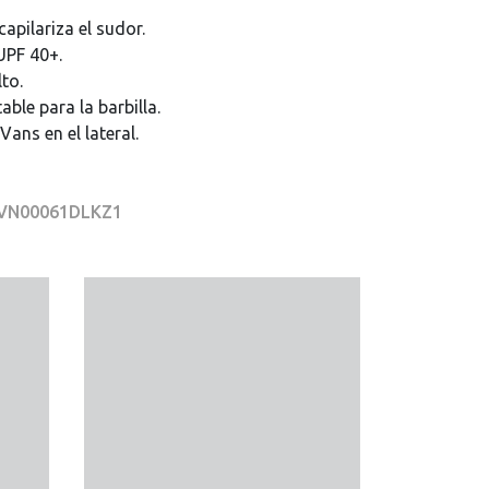
apilariza el sudor.
UPF 40+.
lto.
able para la barbilla.
Vans en el lateral.
r VN00061DLKZ1