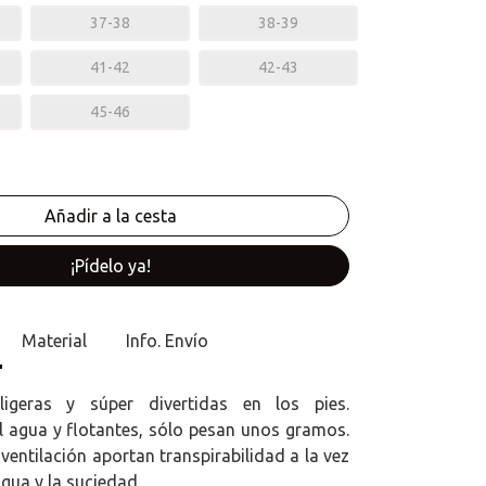
37-38
38-39
41-42
42-43
45-46
¡Pídelo ya!
Material
Info. Envío
 ligeras y súper divertidas en los pies.
el agua y flotantes, sólo pesan unos gramos.
ventilación aportan transpirabilidad a la vez
gua y la suciedad.