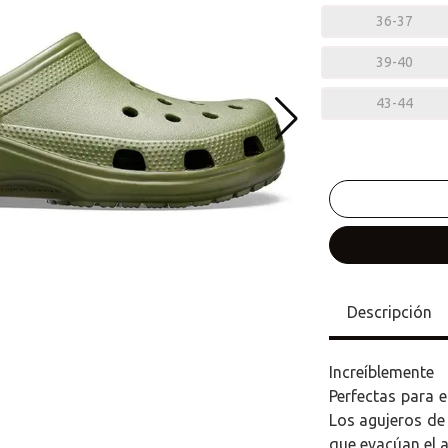
36-37
39-40
43-44
Descripción
Increíblemente
Perfectas para 
Los agujeros de 
que evacúan el a