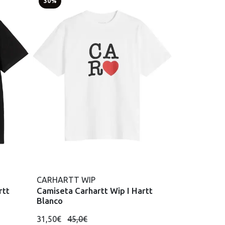
30%
CARHARTT WIP
rtt
Camiseta Carhartt Wip I Hartt
Blanco
31,50€
45,0€