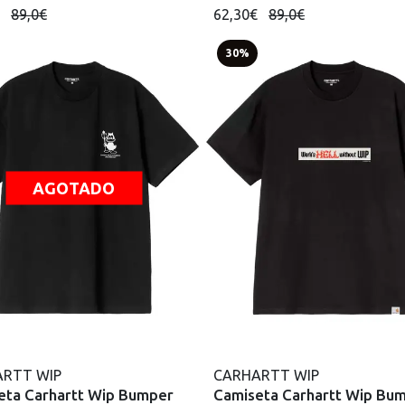
€
89,0€
62,30€
89,0€
30%
AGOTADO
RTT WIP
CARHARTT WIP
eta Carhartt Wip Bumper
Camiseta Carhartt Wip Bu