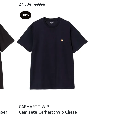
27,30€
39,0€
30%
CARHARTT WIP
mper
Camiseta Carhartt Wip Chase