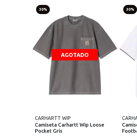
30%
30%
AGOTADO
CARHARTT WIP
CARHA
Camiseta Carhartt Wip Loose
Camis
Pocket Gris
Footba