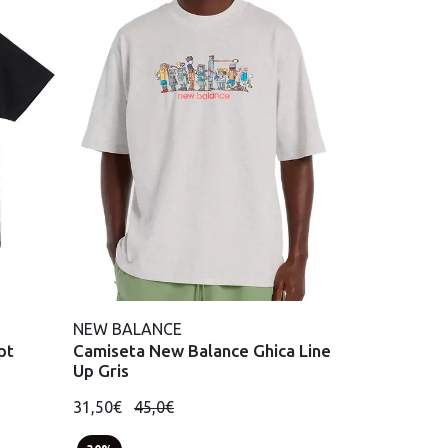
NEW BALANCE
pt
Camiseta New Balance Ghica Line
Up Gris
31,50€
45,0€