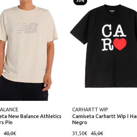
30%
BALANCE
CARHARTT WIP
eta New Balance Athletics
Camiseta Carhartt Wip I Ha
rs Pin
Negro
€
40,0€
31,50€
45,0€