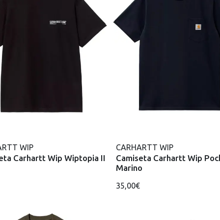
RTT WIP
CARHARTT WIP
ta Carhartt Wip Wiptopia II
Camiseta Carhartt Wip Poc
Marino
35,00€