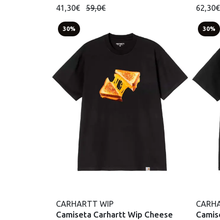
41,30€
59,0€
62,30
30%
30%
CARHARTT WIP
CARHA
Camiseta Carhartt Wip Cheese
Camis