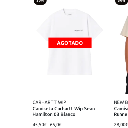
30%
30%
AGOTADO
CARHARTT WIP
NEW 
Camiseta Carhartt Wip Sean
Camis
Hamilton 03 Blanco
Runne
45,50€
65,0€
28,00