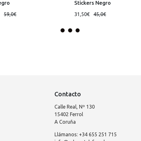
egro
Stickers Negro
€
59,0€
31,50€
45,0€
Contacto
Calle Real, Nº 130
15402 Ferrol
A Coruña
Llámanos: +34 655 251 715