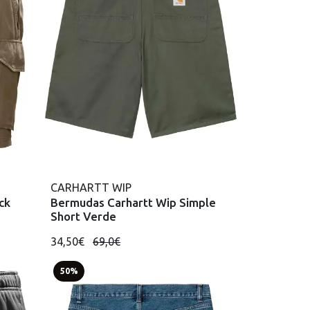
CARHARTT WIP
ck
Bermudas Carhartt Wip Simple
Short Verde
34,50€
69,0€
50%