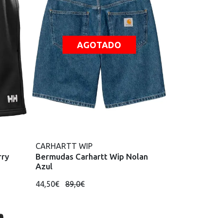
AGOTADO
CARHARTT WIP
rry
Bermudas Carhartt Wip Nolan
Azul
44,50€
89,0€