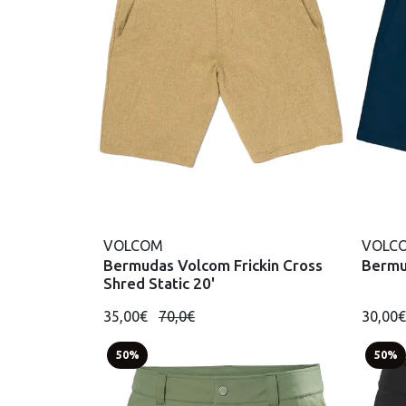
VOLCOM
VOLC
Bermudas Volcom Frickin Cross
Bermud
Shred Static 20'
35,00€
70,0€
30,00
50%
50%