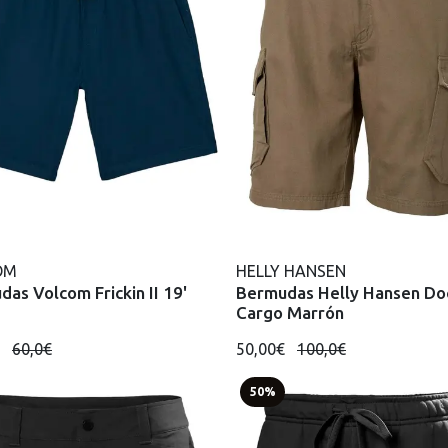
OM
HELLY HANSEN
as Volcom Frickin II 19'
Bermudas Helly Hansen Do
Cargo Marrón
€
60,0€
50,00€
100,0€
50%