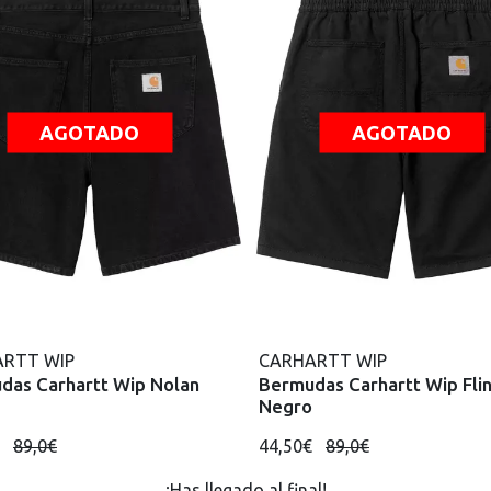
AGOTADO
AGOTADO
RTT WIP
CARHARTT WIP
das Carhartt Wip Nolan
Bermudas Carhartt Wip Flin
Negro
€
89,0€
44,50€
89,0€
¡Has llegado al final!